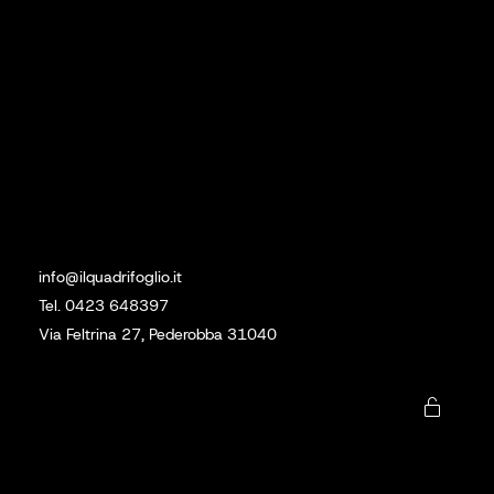
Social
Linkedin
Instagram
Sede
info@ilquadrifoglio.it
Tel. 0423 648397
Via Feltrina 27, Pederobba 31040
Download
Zona Mare