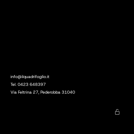
Social
Linkedin
Instagram
Sede
info@ilquadrifoglio.it
Tel. 0423 648397
Via Feltrina 27, Pederobba 31040
Download
Zona Mare