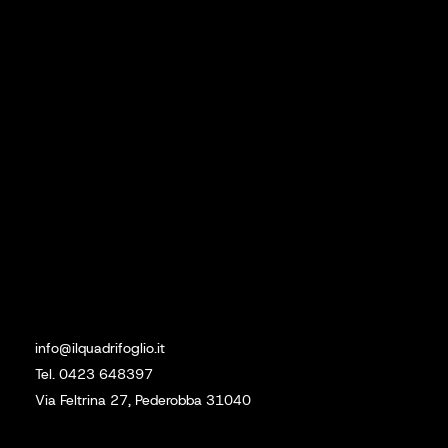
Prodotti
Lavori Eseguiti
Contatti
Social
Linkedin
Instagram
Sede
info@ilquadrifoglio.it
Tel. 0423 648397
Via Feltrina 27, Pederobba 31040