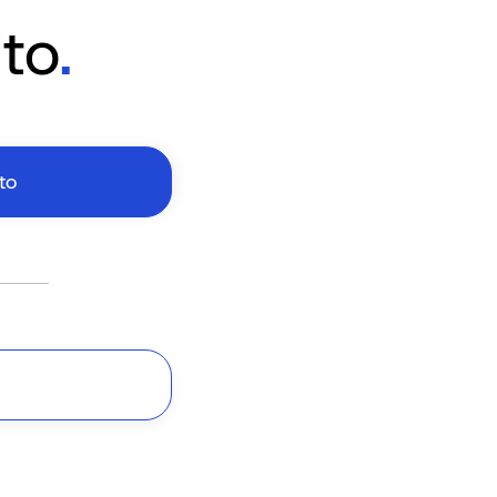
ito
.
to