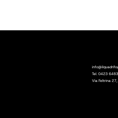
Menu
Sede
Prodotti
info@ilquadrifog
Lavori Eseguiti
Tel. 0423 648
Contatti
Via Feltrina 2