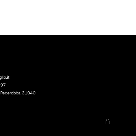
Social
Linkedin
lio.it
Instagram
397
7, Pederobba 31040