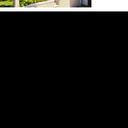
Menu
Prodotti
Lavori Eseguiti
Contatti
Social
Linkedin
Instagram