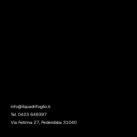
Prodotti
Lavori Eseguiti
Contatti
Social
Linkedin
Instagram
Sede
info@ilquadrifoglio.it
Tel. 0423 648397
Via Feltrina 27, Pederobba 31040