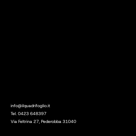
Prodotti
Lavori Eseguiti
Contatti
Social
Linkedin
Instagram
Sede
info@ilquadrifoglio.it
Tel. 0423 648397
Via Feltrina 27, Pederobba 31040