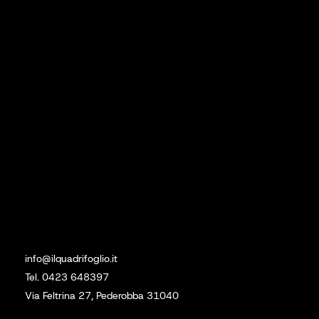
Prodotti
Lavori Eseguiti
Contatti
Social
Linkedin
Instagram
Sede
info@ilquadrifoglio.it
Tel. 0423 648397
Via Feltrina 27, Pederobba 31040