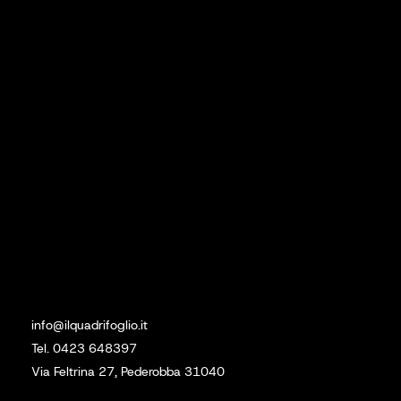
Prodotti
Lavori Eseguiti
Contatti
Social
Linkedin
Instagram
Sede
info@ilquadrifoglio.it
Tel. 0423 648397
Via Feltrina 27, Pederobba 31040